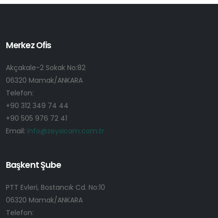
Merkez Ofis
Akçakale-2 Sokak No:82
06320 Mamak/ANKARA
Telefon:
+90 312 349 74 44
+90 505 976 72 41
Email:
info@zeysicam.com.tr
Başkent Şube
PTT Evleri, Bostancık Cd. No:10
06320 Mamak/ANKARA
Telefon: