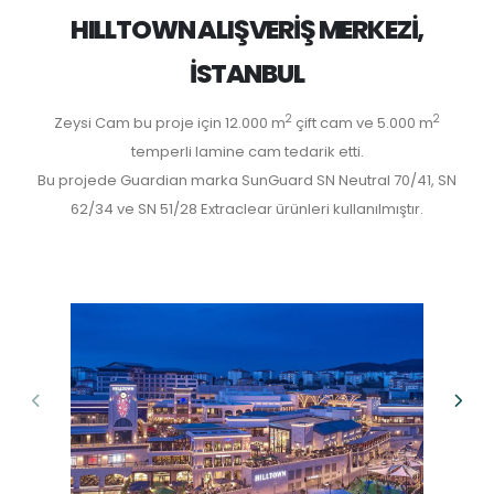
HILLTOWN ALIŞVERİŞ MERKEZİ,
İSTANBUL
2
2
Zeysi Cam bu proje için 12.000 m
çift cam ve 5.000 m
temperli lamine cam tedarik etti.
Bu projede Guardian marka SunGuard SN Neutral 70/41, SN
62/34 ve SN 51/28 Extraclear ürünleri kullanılmıştır.