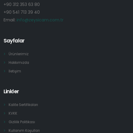
+90 312 353 63 80
+90 541 713 39 40
Email:
info@zeysicam.com.tr
Sayfalar
Ürünlerimiz
Hakkımızda
İletişim
Linkler
Kalite Sertifikaları
KVKK
Gizlilik Politikası
Kullanım Koşulları