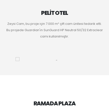
PELİT OTEL
Zeysi Cam, bu proje için 7.000 m² çift cam ünitesi tedarik etti.
Bu projede Guardian'ın SunGuard HP Neutral 50/32 Extraclear
camı kullanılmıştır.
RAMADA PLAZA