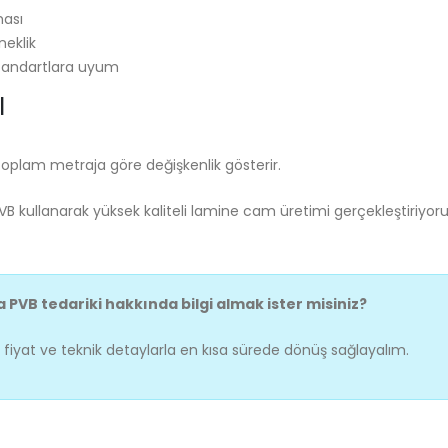
ması
neklik
standartlara uyum
I
ve toplam metraja göre değişkenlik gösterir.
B kullanarak yüksek kaliteli lamine cam üretimi gerçekleştiriyoruz
PVB tedariki hakkında bilgi almak ister misiniz?
 fiyat ve teknik detaylarla en kısa sürede dönüş sağlayalım.