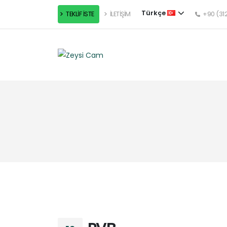
Türkçe
TEKLİF İSTE
İLETİŞİM
+90 (312