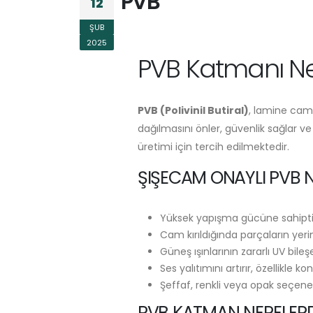
PVB
12
ŞUB
2025
PVB Katmanı Ne
PVB (Polivinil Butiral)
, lamine cam 
dağılmasını önler, güvenlik sağlar ve 
üretimi için tercih edilmektedir.
ŞIŞECAM ONAYLI PVB N
Yüksek yapışma gücüne sahiptir
Cam kırıldığında parçaların yeri
Güneş ışınlarının zararlı UV bileş
Ses yalıtımını artırır, özellikle 
Şeffaf, renkli veya opak seçenek
PVB KATMAN NERELERD