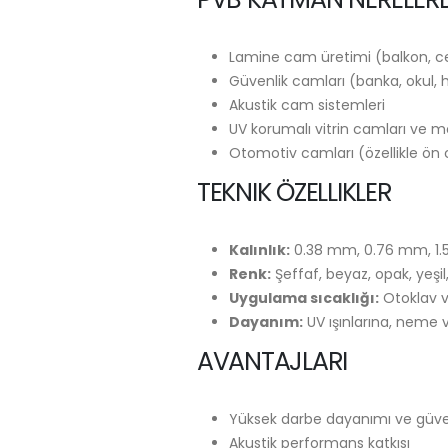
Lamine cam üretimi (balkon, ce
Güvenlik camları (banka, okul,
Akustik cam sistemleri
UV korumalı vitrin camları ve 
Otomotiv camları (özellikle ön
TEKNIK ÖZELLIKLER
Kalınlık:
0.38 mm, 0.76 mm, 1.
Renk:
Şeffaf, beyaz, opak, yeşil,
Uygulama sıcaklığı:
Otoklav vey
Dayanım:
UV ışınlarına, neme 
AVANTAJLARI
Yüksek darbe dayanımı ve güve
Akustik performans katkısı