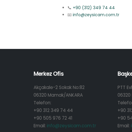
📞
+90 (312) 349 74 44
📧
info@zeysicam.com.tr
Merkez Ofis
Başk
Akçakale-2 Sokak No:82
PTT Evl
06320 Mamak/ANKARA
06320
Telefon:
Telefo
+90 312 349 74 44
+90 31
+90 505 976 72 41
+90 54
Email:
info@zeysicam.com.tr
Email: