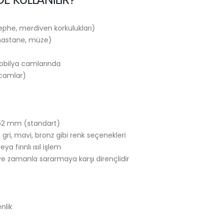
phe, merdiven korkulukları)
 hastane, müze)
mobilya camlarında
 camlar)
52 mm (standart)
 gri, mavi, bronz gibi renk seçenekleri
a fırınlı ısıl işlem
ve zamanla sararmaya karşı dirençlidir
nlik