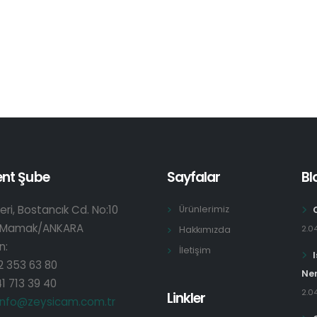
ent Şube
Sayfalar
Bl
eri, Bostancık Cd. No:10
Ürünlerimiz
 Mamak/ANKARA
2.0
Hakkımızda
n:
İletişim
2 353 63 80
Ner
1 713 39 40
2.0
Linkler
info@zeysicam.com.tr