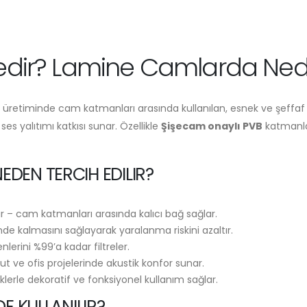
dir? Lamine Camlarda Neden
üretiminde cam katmanları arasında kullanılan, esnek ve şeffaf b
ses yalıtımı katkısı sunar. Özellikle
Şişecam onaylı PVB
katmanla
EDEN TERCIH EDILIR?
 – cam katmanları arasında kalıcı bağ sağlar.
nde kalmasını sağlayarak yaralanma riskini azaltır.
enlerini %99’a kadar filtreler.
konut ve ofis projelerinde akustik konfor sunar.
lerle dekoratif ve fonksiyonel kullanım sağlar.
E KULLANILIR?