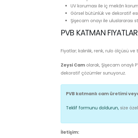
UV koruması ile iç mekân koru
Görsel bütünlük ve dekoratif es
Şişecam onayı ile uluslararası 
PVB KATMAN FIYATLAR
Fiyatlar; kalınlık, renk, rulo ölçüsü 
Zeysi Cam
olarak, Şişecam onaylı PV
dekoratif çözümler sunuyoruz.
PVB katmanlı cam üretimi veya 
Teklif formunu doldurun,
size özel
İletişim: